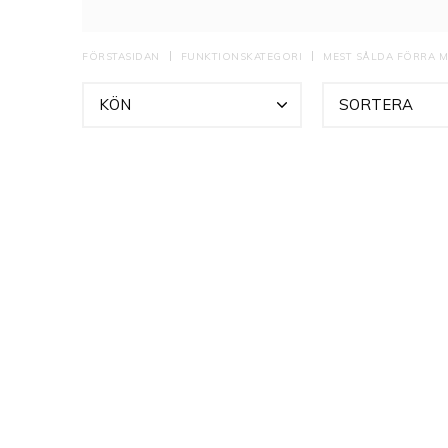
FÖRSTASIDAN
FUNKTIONSKATEGORI
MEST SÅLDA FÖRRA 
KÖN
SORTERA