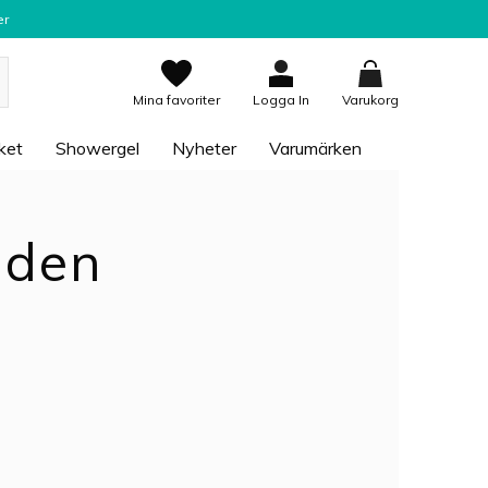
er
Mina favoriter
Logga In
Varukorg
ket
Showergel
Nyheter
Varumärken
aden