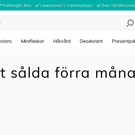
Fraktavgift: 49 kr
Leveranstid: 1-3 arbetsdagar
Över 160 000 kund
sters
Miniflaskor
Hårvård
Deodorant
Presentpa
t sålda förra mån