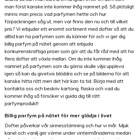
man först kanske inte kommer ihåg namnet på. Så plötsligt
minns man precis vad parfymen hette och hur
förpackningen såg ut, men var finns den nu och till vilket
pris? Vi erbjuder ett enormt sortiment med dofter så att du
alltid kan ha parfymen som du känner för och vi ger dig
billig parfym på nätet genom att erbjuda
konkurrenskraftiga priser som gör att du får råd med att ha
flera dofter att växla mellan. Om du inte kommer ihåg
namnet på parfymen som du gärna skulle vilja uppleva
igen så kan du givetvis bläddra och se på bilderna för att
kanske hitta rätt men det här kan ta tid. Börja med att
kontakta oss och beskriv kartong, flaska och vad du
kommer ihåg så försöker vi guida dig till rätt
parfymprodukt!
Billig parfym på nätet för mer glädje i livet
Dofter påverkar vår sinnesstämning och hur vi mår. Mjuk
kanel och vanilj ger värme under vintermånaderna medan