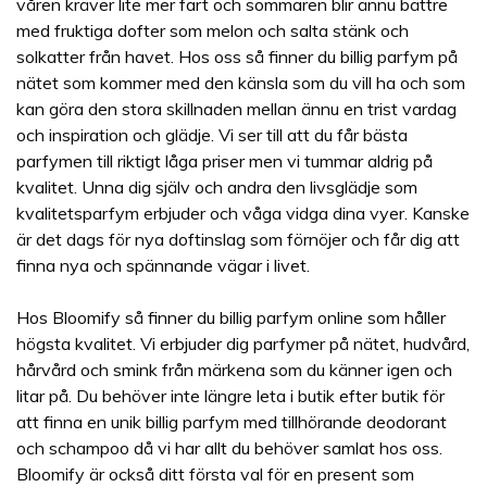
våren kräver lite mer fart och sommaren blir ännu bättre
med fruktiga dofter som melon och salta stänk och
solkatter från havet. Hos oss så finner du billig parfym på
nätet som kommer med den känsla som du vill ha och som
kan göra den stora skillnaden mellan ännu en trist vardag
och inspiration och glädje. Vi ser till att du får bästa
parfymen till riktigt låga priser men vi tummar aldrig på
kvalitet. Unna dig själv och andra den livsglädje som
kvalitetsparfym erbjuder och våga vidga dina vyer. Kanske
är det dags för nya doftinslag som förnöjer och får dig att
finna nya och spännande vägar i livet.
Hos Bloomify så finner du billig parfym online som håller
högsta kvalitet. Vi erbjuder dig parfymer på nätet, hudvård,
hårvård och smink från märkena som du känner igen och
litar på. Du behöver inte längre leta i butik efter butik för
att finna en unik billig parfym med tillhörande deodorant
och schampoo då vi har allt du behöver samlat hos oss.
Bloomify är också ditt första val för en present som