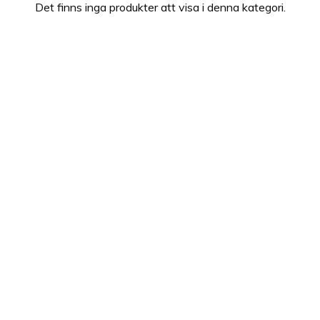
Det finns inga produkter att visa i denna kategori.
Gres unika känsla för mode och stil.