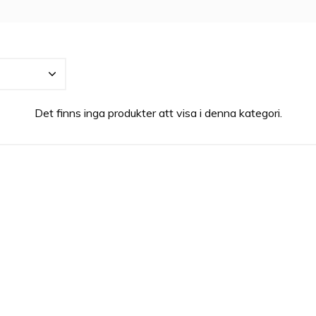
a som passar alla. Banderas har alltid haft parfymer som ett per
nje utgår ifrån idén att den du är bör reflekteras av den doft du
ektioner av dofter en parfym för alla, exempelvis den spontan
sensuella kvinnan
Det finns inga produkter att visa i denna kategori.