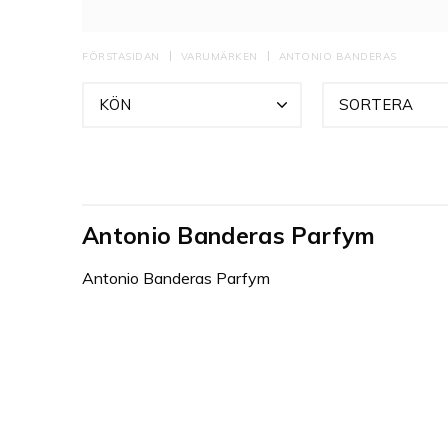
eleganta doftern
och hans parfymli
det i hand koll
FÖRSTASIDAN
VARUMÄRKEN
ANTONIO BANDERAS
KÖN
SORTERA
Antonio Banderas Parfym
Antonio Banderas Parfym