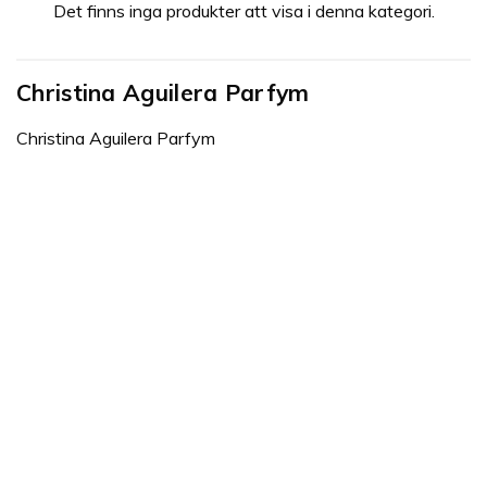
Det finns inga produkter att visa i denna kategori.
dofterna har inte helt överraskande nått första platsen
vad gäller försäljningen i länder som England, USA, och
Canada.
Christina Aguilera Parfym
Christina Aguilera Parfym