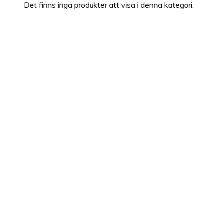
Det finns inga produkter att visa i denna kategori.
Produkterna håller en mycket hög kvalitet och det är lätt
att finna sin egen Hugo Boss favorit.