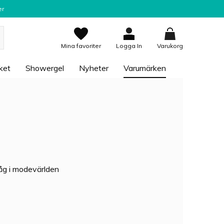
er
Mina favoriter
Logga In
Varukorg
ket
Showergel
Nyheter
Varumärken
åg i modevärlden
igt känd för sin
es parfymer. Idag
sion och de bästa
t framgångsrika