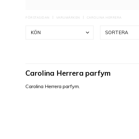
parfymerna är 21
med New Yorks kä
apelsinblomma
FÖRSTASIDAN
VARUMÄRKEN
CAROLINA HERRERA
versioner, och ä
KÖN
SORTERA
Carolina Herrera parfym
Carolina Herrera parfym.