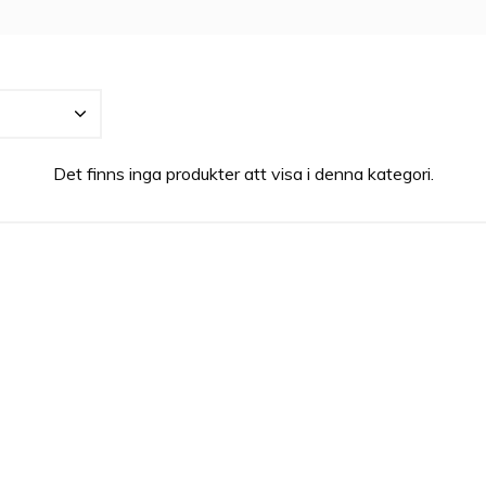
2, som i sin originella form fångar den unga kvinnas charm oc
nsla och attityd. Översatt i doft innebär detta en parfym med
 och lilja samt en underton av djup mysk. 212 har med åren ut
r tillsammans med ytterligare serier från Carolina Herrera alltid
Det finns inga produkter att visa i denna kategori.