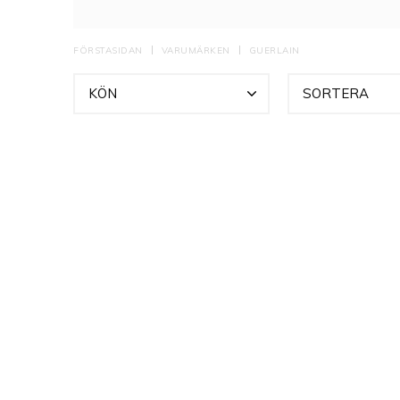
äldre dofter anså
kungahusen. Dessu
perfekta doften
FÖRSTASIDAN
VARUMÄRKEN
GUERLAIN
KÖN
SORTERA