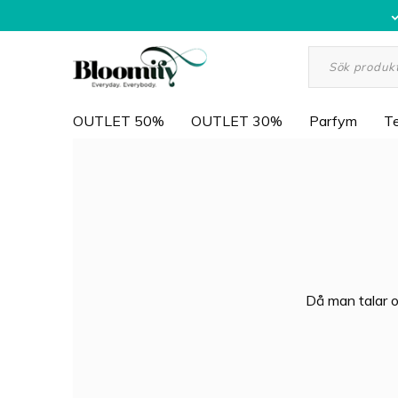
OUTLET 50%
OUTLET 30%
Parfym
Te
Då man talar 
Guerlain. Med 
tidlösa parfymer
Med över två hu
minst sagt säga a