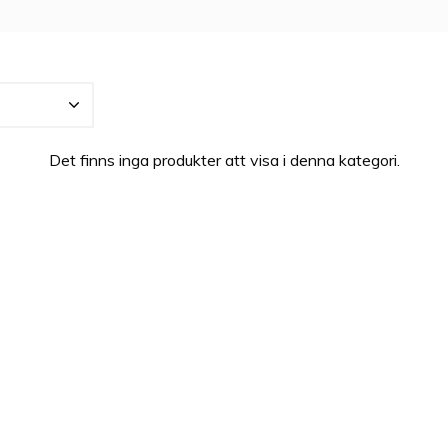
gs så exklusiva och unika att de till och med bars av kunglighet
tom innebär det breda utbudet att alla smaker och personligh
 för vardag som fest, sommar som vinter, och alltid känna sig s
Det finns inga produkter att visa i denna kategori.