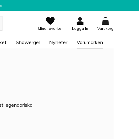
er
Mina favoriter
Logga In
Varukorg
ket
Showergel
Nyheter
Varumärken
t legendariska
 bästa och mest
ver hela världen.
år 1860, kan man
r svårslagen. Dess