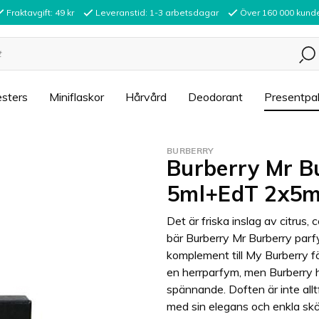
Fraktavgift: 49 kr
Leveranstid: 1-3 arbetsdagar
Över 160 000 kund
sters
Miniflaskor
Hårvård
Deodorant
Presentpa
BURBERRY
Burberry Mr Bu
5ml+EdT 2x5m
Det är friska inslag av citr
bär Burberry Mr Burberry par
komplement till My Burberry fö
en herrparfym, men Burberry 
spännande. Doften är inte al
med sin elegans och enkla sk