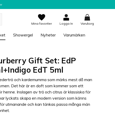
er
Mina favoriter
Logga In
Varukorg
ket
Showergel
Nyheter
Varumärken
rberry Gift Set: EdP
l+Indigo EdT 5ml
us, cederträ och kardemumma som märks mest då man
fymen. Det här är en doft som kommer som ett
r henne. Inslagen av trä och citrus är klassiska för
har lyckats skapa en modern version som känns
ltför utmanande och kan tänkas passa många män
önhet.