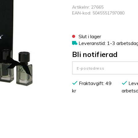
Artikelnr: 27665
EAN-kod: 5045551797080
Slut i lager
Leveranstid: 1-3 arbetsda
Bli notifierad
Fraktavgift: 49
Leve
kr
arbets