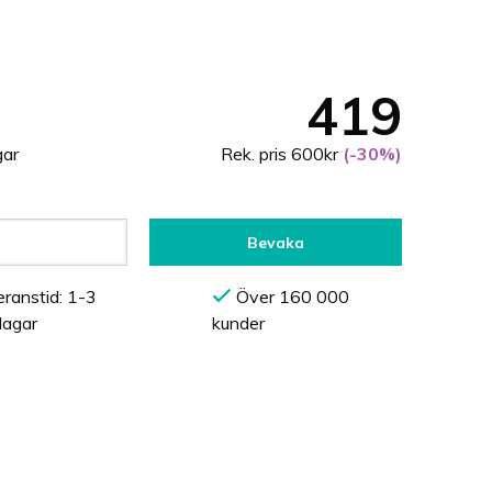
419
gar
Rek. pris 600kr
(-30%)
Bevaka
ranstid: 1-3
Över 160 000
dagar
kunder