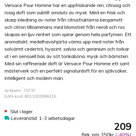
Versace Pour Homme har en uppfriskande ren, citrusig och
rosig doft som subtilt omsluts av mysk. Med en frisk och
skarp inledning av noter från citrusfrukterna bergamott
och citron tillsammans med blomstret från neroli och ros
skapas en ljuv renhet som spirar genom hela parfymen. Ett
aromatiskt, medelhavishjärta värms upp med noter från
solvärmt cederträ, hyacint, salvia och geranium och torkar
ut i en sensuell bas av söt tonkaböna, mysk och bärnsten.
Med sin raffinerade doft är Versace Pour Homme ett sant
mästerverk och en perfekt signaturdoft för en självsäker,
intelligent och modern man.
Artikelnr: 75737
EAN-kod: 8011003996216
Slut i lager
Leveranstid: 1-3 arbetsdagar
209
Rek. pris 350kr
(-40%)