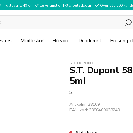
Fraktavgift: 49 kr
Leveranstid: 1-3 arbetsdagar
Över 160 000 kund
sters
Miniflaskor
Hårvård
Deodorant
Presentpa
S.T. DUPONT
S.T. Dupont 5
5ml
S.
Artikelnr: 28109
EAN-kod: 3386460038249
Slut i lager