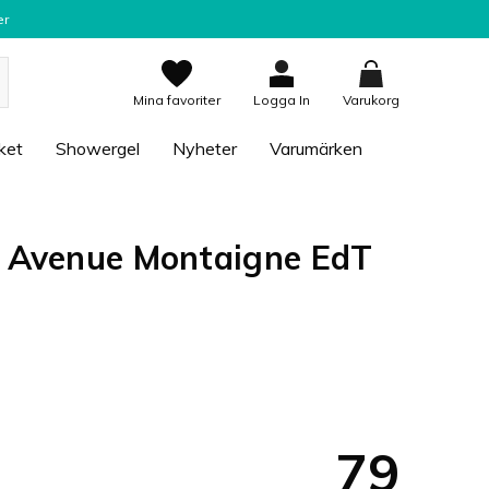
er
Mina favoriter
Logga In
Varukorg
ket
Showergel
Nyheter
Varumärken
8 Avenue Montaigne EdT
79