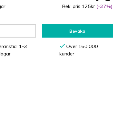
gar
Rek. pris 125kr
(-37%)
Bevaka
ranstid: 1-3
Över 160 000
dagar
kunder