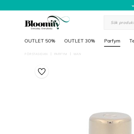
OUTLET 50%
OUTLET 30%
Parfym
Te
FÖRSTASIDAN
PARFYM
MAN