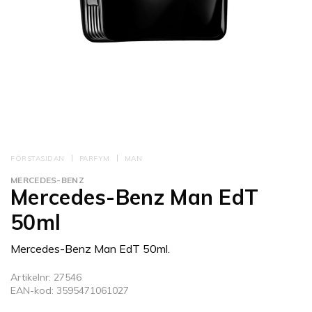
FÖRSTASIDAN
PARFYM
MAN
MERCEDES-BENZ
Mercedes-Benz Man EdT
50ml
Mercedes-Benz Man EdT 50ml.
Artikelnr: 27546
EAN-kod: 3595471061027