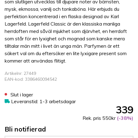
som slutligen utvecklas till djupare noter av bärnsten,
mysk, ekmossa, vanilj och tonkaböna. Här erbjuds du
perfektion koncentrerad i en flaska designad av Karl
Lagerfeld. Lagerfeld Classic är den klassiska manliga
herrdoften med såväl mjukhet som djärvhet, en herrdoft
som står för en lyxighet och mognad som kanske mera
tilltalar män mitt i livet än unga män. Parfymen är ett
säkert val om du eftersöker en lite lyxigare present som
kommer att användas flitigt.
Artikelnr: 27449
EAN-kod: 3386460094542
Slut i lager
Leveranstid: 1-3 arbetsdagar
339
Rek. pris 550kr
(-38%)
Bli notifierad