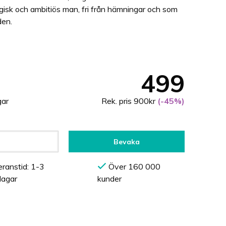
rgisk och ambitiös man, fri från hämningar och som
den.
499
gar
Rek. pris 900kr
(-45%)
Bevaka
ranstid: 1-3
Över 160 000
dagar
kunder