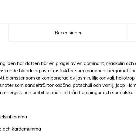
Recensioner
g, den här doften bär en prägel av en dominant, maskulin och se
friskande blandning av citrusfrukter som mandarin, bergamott 
ött blomster som är komponerad av jasmin, liljekonvalj, heliot
oter som sandelträ, tonkaböna, patschuli och vanilj. Joop Hom
en energisk och ambitiös man, fri från hämningar och som älskar
pelsinblomma
otrop och kardemumma