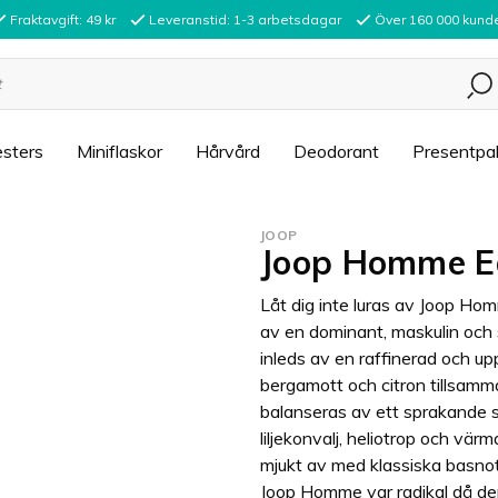
Fraktavgift: 49 kr
Leveranstid: 1-3 arbetsdagar
Över 160 000 kund
sters
Miniflaskor
Hårvård
Deodorant
Presentpa
JOOP
Joop Homme E
Låt dig inte luras av Joop Ho
av en dominant, maskulin och s
inleds av en raffinerad och up
bergamott och citron tillsamm
balanseras av ett sprakande 
liljekonvalj, heliotrop och 
mjukt av med klassiska basnote
Joop Homme var radikal då de