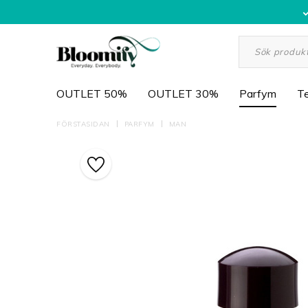
OUTLET 50%
OUTLET 30%
Parfym
Te
FÖRSTASIDAN
PARFYM
MAN