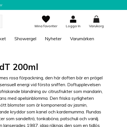
er
Mina favoriter
Logga In
Varukorg
ket
Showergel
Nyheter
Varumärken
dT 200ml
mmes rosa förpackning, den här doften bär en prägel
ensuell energi vid första sniffen. Doftupplevelsen
pfriskande blandning av citrusfrukter som mandarin,
ans med apelsinblomma. Den friska syrligheten
sött blomster som är komponerad av jasmin,
värmande kryddor som kanel och kardemumma. Rundas
r som sandelträ, tonkaböna, patschuli och vanilj.
n lanserades 1987, idag räknas den som en tidlös