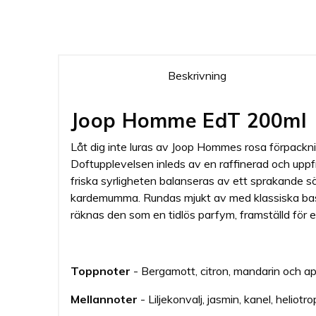
Beskrivning
Joop Homme EdT 200ml
Låt dig inte luras av Joop Hommes rosa förpacknin
Doftupplevelsen inleds av en raffinerad och upp
friska syrligheten balanseras av ett sprakande s
kardemumma. Rundas mjukt av med klassiska basn
räknas den som en tidlös parfym, framställd för 
Toppnoter
- Bergamott, citron, mandarin och a
Mellannoter
- Liljekonvalj, jasmin, kanel, heli