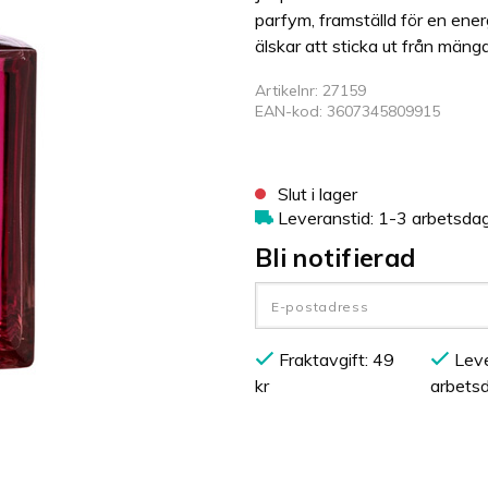
parfym, framställd för en ene
älskar att sticka ut från mäng
Artikelnr: 27159
EAN-kod: 3607345809915
Slut i lager
Leveranstid: 1-3 arbetsda
Bli notifierad
Fraktavgift: 49
Leve
kr
arbets