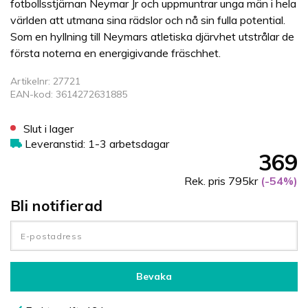
fotbollsstjärnan Neymar Jr och uppmuntrar unga män i hela
världen att utmana sina rädslor och nå sin fulla potential.
Som en hyllning till Neymars atletiska djärvhet utstrålar de
första noterna en energigivande fräschhet.
Artikelnr: 27721
EAN-kod: 3614272631885
Slut i lager
Leveranstid: 1-3 arbetsdagar
369
Rek. pris 795kr
(-54%)
Bli notifierad
Bevaka