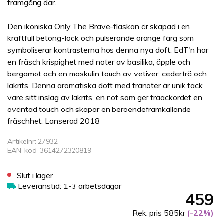
framgång där.
Den ikoniska Only The Brave-flaskan är skapad i en
kraftfull betong-look och pulserande orange färg som
symboliserar kontrasterna hos denna nya doft. EdT'n har
en fräsch krispighet med noter av basilika, äpple och
bergamot och en maskulin touch av vetiver, cederträ och
lakrits. Denna aromatiska doft med tränoter är unik tack
vare sitt inslag av lakrits, en not som ger träackordet en
oväntad touch och skapar en beroendeframkallande
fräschhet. Lanserad 2018
Artikelnr: 27932
EAN-kod: 3614272320819
Slut i lager
Leveranstid: 1-3 arbetsdagar
459
Rek. pris 585kr
(-22%)