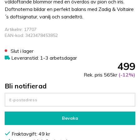
väldoftande blommor med en överdos av pion och iris.
Doftnoterna bildar en perfekt balans med Zadig & Voltaire
´s doftsignatur, vanilj och sandelträ.
Artikelnr: 17707
EAN-kod: 3423478453852
Slut i lager
Leveranstid: 1-3 arbetsdagar
499
Rek. pris 565kr
(-12%)
Bli notifierad
Bevaka
Fraktavgift: 49 kr