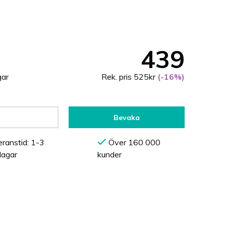
439
gar
Rek. pris 525kr
(-16%)
Bevaka
ranstid: 1-3
Över 160 000
dagar
kunder