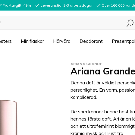
Fraktavgift: 49 kr
Leveranstid: 1-3 arbetsdagar
Över 160 000 kund
sters
Miniflaskor
Hårvård
Deodorant
Presentpa
ARIANA GRANDE
Ariana Grande
Denna doft är väldigt personl
personlighet. En varm, passion
komplicerad.
De som känner henne bäst kal
hennes första doft. Ari är en 
och ett ultrafeminint blommig
krämig mysk och ljust trä.