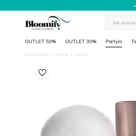
OUTLET 50%
OUTLET 30%
Parfym
Te
FÖRSTASIDAN
PARFYM
KVINNA