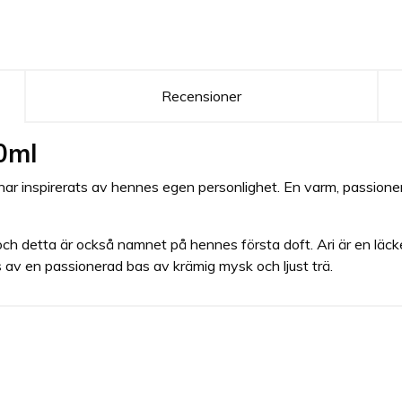
Recensioner
0ml
ar inspirerats av hennes egen personlighet. En varm, passionera
h detta är också namnet på hennes första doft. Ari är en läcke
s av en passionerad bas av krämig mysk och ljust trä.