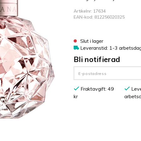
Artikelnr: 17634
EAN-kod: 812256020325
Slut i lager
Leveranstid: 1-3 arbetsda
Bli notifierad
Fraktavgift: 49
Leve
kr
arbets