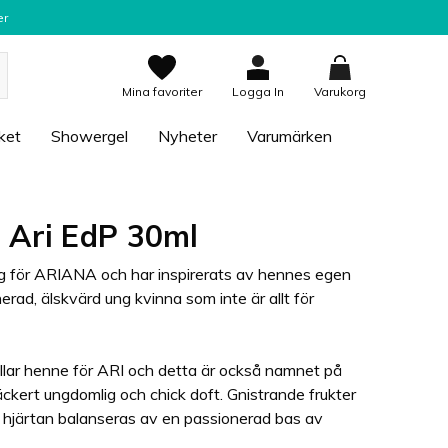
er
Mina favoriter
Logga In
Varukorg
ket
Showergel
Nyheter
Varumärken
 Ari EdP 30ml
ig för ARIANA och har inspirerats av hennes egen
erad, älskvärd ung kvinna som inte är allt för
lar henne för ARI och detta är också namnet på
läckert ungdomlig och chick doft. Gnistrande frukter
t hjärtan balanseras av en passionerad bas av