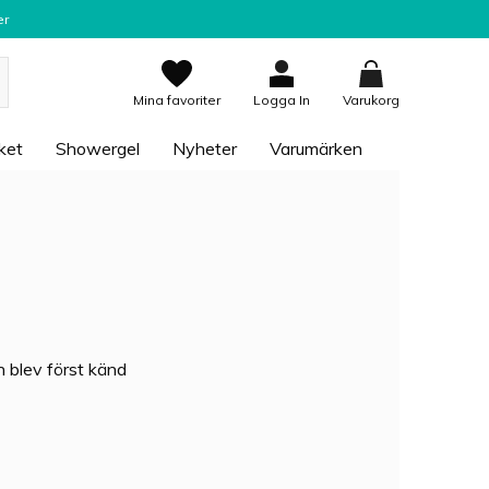
er
Mina favoriter
Logga In
Varukorg
ket
Showergel
Nyheter
Varumärken
 blev först känd
am, affärskvinna,
rfymer som hette
oria’s Secret och
tveckla parfymer