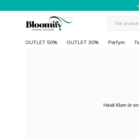
OUTLET 50%
OUTLET 30%
Parfym
Te
Heidi Klum är e
som modell men i
modedesigner, o
Heidi Klum och M
skapat en särsk