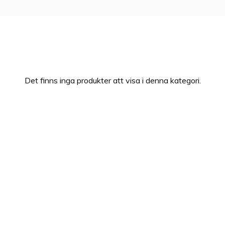
rar. Hennes dofter är kvinnliga och lätta att bära, ofta med i
ulle kunna säga att hennes vackra och glada personlighet spe
som tas fram i hennes namn.
Det finns inga produkter att visa i denna kategori.