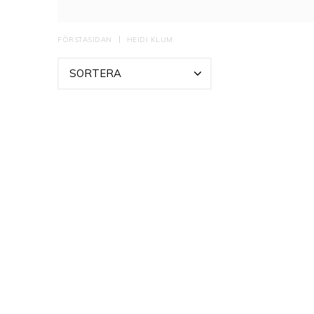
som gärna impone
och sötma. Man sk
FÖRSTASIDAN
HEIDI KLUM
SORTERA