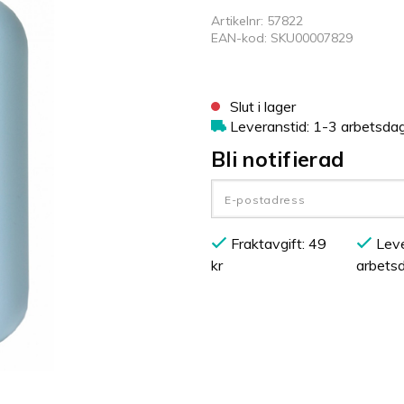
Artikelnr: 57822
EAN-kod: SKU00007829
Slut i lager
Leveranstid: 1-3 arbetsda
Bli notifierad
Fraktavgift: 49
Leve
kr
arbets