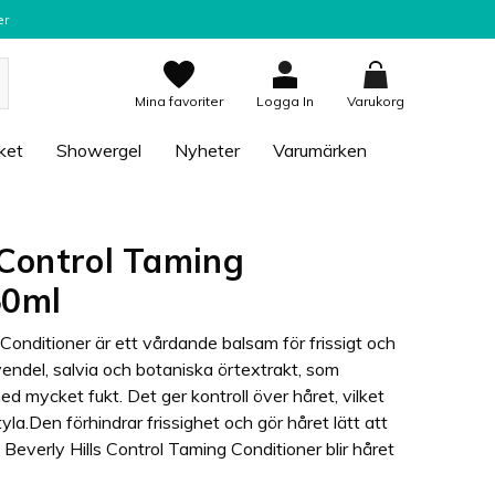
er
Mina favoriter
Logga In
Varukorg
ket
Showergel
Nyheter
Varumärken
s Control Taming
50ml
 Conditioner är ett vårdande balsam för frissigt och
avendel, salvia och botaniska örtextrakt, som
ed mycket fukt. Det ger kontroll över håret, vilket
tyla.Den förhindrar frissighet och gör håret lätt att
Beverly Hills Control Taming Conditioner blir håret