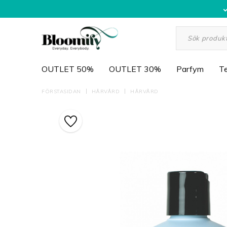
OUTLET 50%
OUTLET 30%
Parfym
Te
FÖRSTASIDAN
HÅRVÅRD
HÅRVÅRD