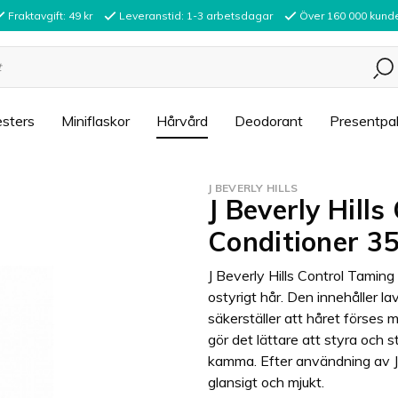
Fraktavgift: 49 kr
Leveranstid: 1-3 arbetsdagar
Över 160 000 kund
sters
Miniflaskor
Hårvård
Deodorant
Presentpa
J BEVERLY HILLS
J Beverly Hill
Conditioner 3
J Beverly Hills Control Taming
ostyrigt hår. Den innehåller l
säkerställer att håret förses m
gör det lättare att styra och s
kamma. Efter användning av J 
glansigt och mjukt.