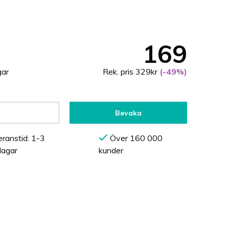
169
gar
Rek. pris 329kr
(-49%)
Bevaka
ranstid: 1-3
Över 160 000
dagar
kunder