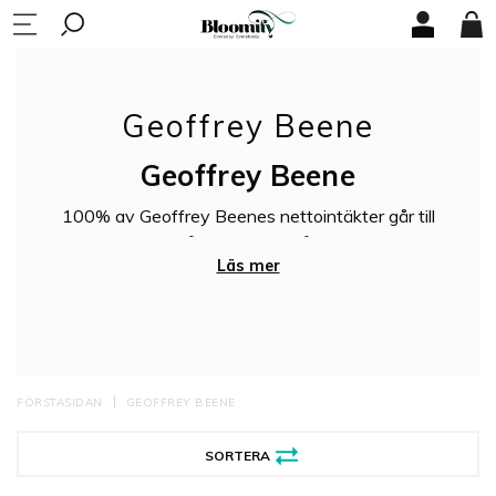
Geoffrey Beene
Geoffrey Beene
100% av Geoffrey Beenes nettointäkter går till
välgörande ändamål. Det här är något som är mycket
Läs mer
unikt för detta modehus som står bakom kläder såväl
som accessoarer och parfymer. Den parfym som kan
anses vara mest känd från Geoffrey Beene är parfymen
som heter just Geoffrey Beene och som är för henne.
Denna parfym kom 1998 och den skapades av Michael
Gouges och Ron Winnegrad. Det är en blommig doft som
FÖRSTASIDAN
GEOFFREY BEENE
gillas av de allra flesta. Även om detta modehus står
bakom design som stundtals är helt utanför ramarna så
SORTERA
får man ändå säga att dofterna håller en ganska