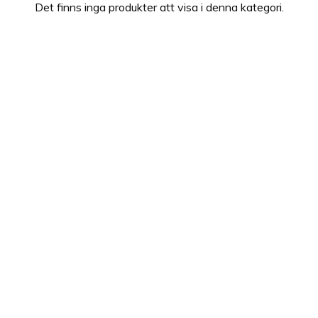
Det finns inga produkter att visa i denna kategori.
tillbakalutad stil som de allra flesta kan ta till sig.