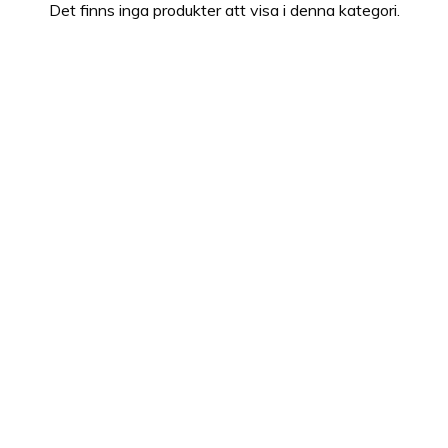
Det finns inga produkter att visa i denna kategori.
som sedan länge lämnat barndomens ljusa dagar och för
den som fortfarande ser vuxenlivet som en dröm