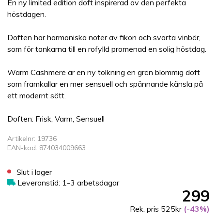
En ny limited edition doft inspirerad av den perfekta
höstdagen.
Doften har harmoniska noter av fikon och svarta vinbär,
som för tankarna till en rofylld promenad en solig höstdag.
Warm Cashmere är en ny tolkning en grön blommig doft
som framkallar en mer sensuell och spännande känsla på
ett modernt sätt.
Doften: Frisk, Varm, Sensuell
Artikelnr: 19736
EAN-kod: 874034009663
Slut i lager
Leveranstid: 1-3 arbetsdagar
299
Rek. pris 525kr
(-43%)