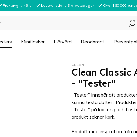
Fraktavgift: 49 kr
Leveranstid: 1-3 arbetsdagar
Över 160 000 kund
sters
Miniflaskor
Hårvård
Deodorant
Presentpa
CLEAN
Clean Classic
- "Tester"
"Tester" innebär att produkten
kunna testa doften. Produkten
"Tester" på kartong och flask
produkt saknar kork.
En doft med inspiration från 