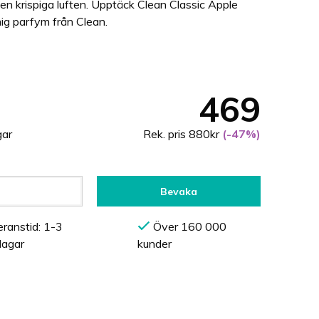
en krispiga luften. Upptäck Clean Classic Apple
ig parfym från Clean.
469
gar
Rek. pris 880kr
(-47%)
Bevaka
ranstid: 1-3
Över 160 000
dagar
kunder