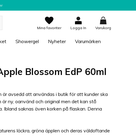
er
Mina favoriter
Logga In
Varukorg
ket
Showergel
Nyheter
Varumärken
 Apple Blossom EdP 60ml
 är avsedd att användas i butik för att kunder ska
 är ny, oanvänd och original men det kan stå
a. Ibland saknas även korken på flaskan. Denna
naturens läckra, gröna äpplen och deras väldoftande