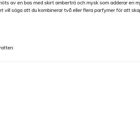
m möts av en bas med skirt amberträ och mysk som adderar en mj
det vill säga att du kombinerar två eller flera parfymer för att 
vatten