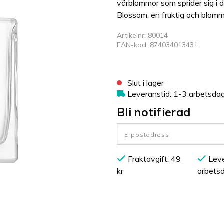
vårblommor som sprider sig i d
Blossom, en fruktig och blomm
Artikelnr: 80014
EAN-kod: 874034013431
Slut i lager
Leveranstid: 1-3 arbetsda
Bli notifierad
Fraktavgift: 49
Leve
kr
arbets