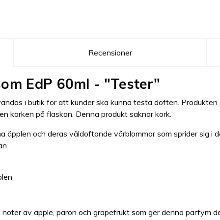
Recensioner
som EdP 60ml - "Tester"
ändas i butik för att kunder ska kunna testa doften. Produkten 
ven korken på flaskan. Denna produkt saknar kork.
öna äpplen och deras väldoftande vårblommor som sprider sig i d
an.
plen
a noter av äpple, päron och grapefrukt som ger denna parfym 