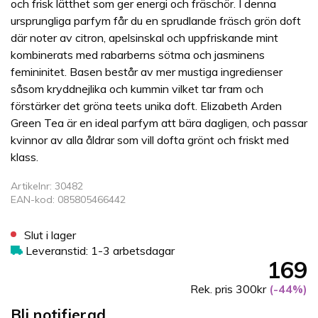
och frisk lätthet som ger energi och fräschör. I denna
ursprungliga parfym får du en sprudlande fräsch grön doft
där noter av citron, apelsinskal och uppfriskande mint
kombinerats med rabarberns sötma och jasminens
femininitet. Basen består av mer mustiga ingredienser
såsom kryddnejlika och kummin vilket tar fram och
förstärker det gröna teets unika doft. Elizabeth Arden
Green Tea är en ideal parfym att bära dagligen, och passar
kvinnor av alla åldrar som vill dofta grönt och friskt med
klass.
Artikelnr: 30482
EAN-kod: 085805466442
Slut i lager
Leveranstid: 1-3 arbetsdagar
169
Rek. pris 300kr
(-44%)
Bli notifierad