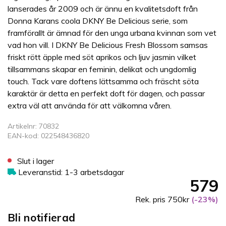
lanserades år 2009 och är ännu en kvalitetsdoft från
Donna Karans coola DKNY Be Delicious serie, som
framförallt är ämnad för den unga urbana kvinnan som vet
vad hon vill. I DKNY Be Delicious Fresh Blossom samsas
friskt rött äpple med söt aprikos och ljuv jasmin vilket
tillsammans skapar en feminin, delikat och ungdomlig
touch. Tack vare doftens lättsamma och fräscht söta
karaktär är detta en perfekt doft för dagen, och passar
extra väl att använda för att välkomna våren.
Artikelnr: 70832
EAN-kod: 022548436820
Slut i lager
Leveranstid: 1-3 arbetsdagar
579
Rek. pris 750kr
(-23%)
Bli notifierad