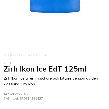
FÖRSTASIDAN
PARFYM
MAN
ZIRH
Zirh Ikon Ice EdT 125ml
Zirh Ikon Ice är en fräschare och lättare version av den
klassiska Zirh Ikon.
Artikelnr: 27972
EAN-kod: 679614361427