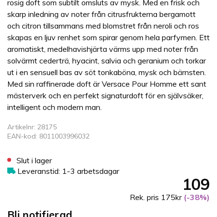
rosig doft som subtilt omsluts av mysk. Med en frisk och
skarp inledning av noter från citrusfrukterna bergamott
och citron tillsammans med blomstret från neroli och ros
skapas en ljuv renhet som spirar genom hela parfymen. Ett
aromatiskt, medelhavishjärta värms upp med noter från
solvärmt cederträ, hyacint, salvia och geranium och torkar
ut i en sensuell bas av söt tonkaböna, mysk och bärnsten.
Med sin raffinerade doft är Versace Pour Homme ett sant
mästerverk och en perfekt signaturdoft för en självsäker,
intelligent och modern man.
Artikelnr: 28175
EAN-kod: 8011003996032
Slut i lager
Leveranstid: 1-3 arbetsdagar
109
Rek. pris 175kr
(-38%)
Bli notifierad