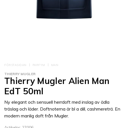
FÖRSTASIDAN
PARFYM
MAN
THIERRY MUGLER
Thierry Mugler Alien Man
EdT 50ml
Ny elegant och sensuell herrdoft med inslag av ädla
träslag och läder. Doftnoterna är bl a dill, cashmereträ. En
modern manlig doft från Mugler.
Artikelnr: 27006