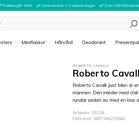
Fraktavgift: 49 kr
Leveranstid: 1-3 arbetsdagar
Över 160 000 kund
sters
Miniflaskor
Hårvård
Deodorant
Presentpa
ROBERTO CAVALLI
Roberto Caval
Roberto Cavalli Just Men är e
mannen. Den inleder med chili
rundar sedan av med en bas a
Artikelnr: 25118
EAN-kod: 3607346235942