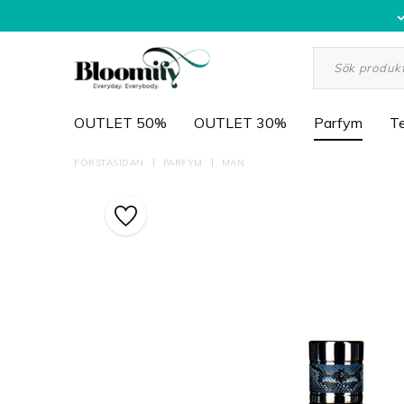
OUTLET 50%
OUTLET 30%
Parfym
Te
FÖRSTASIDAN
PARFYM
MAN