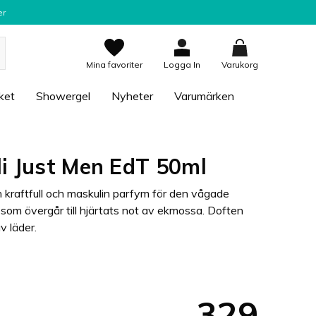
er
Mina favoriter
Logga In
Varukorg
ket
Showergel
Nyheter
Varumärken
li Just Men EdT 50ml
n kraftfull och maskulin parfym för den vågade
 som övergår till hjärtats not av ekmossa. Doften
v läder.
329