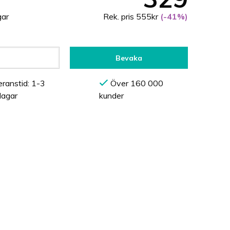
gar
Rek. pris 555kr
(-41%)
Bevaka
ranstid: 1-3
Över 160 000
dagar
kunder