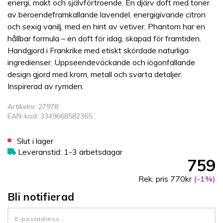
energi, makt och självförtroende. En djärv doft med toner
av beroendeframkallande lavendel, energigivande citron
och sexig vanilj, med en hint av vetiver. Phantom har en
hållbar formula – en doft för idag, skapad för framtiden.
Handgjord i Frankrike med etiskt skördade naturliga
ingredienser. Uppseendeväckande och iögonfallande
design gjord med krom, metall och svarta detaljer.
Inspirerad av rymden.
Artikelnr: 27978
EAN-kod: 3349668582365
Slut i lager
Leveranstid: 1-3 arbetsdagar
759
Rek. pris 770kr
(-1%)
Bli notifierad