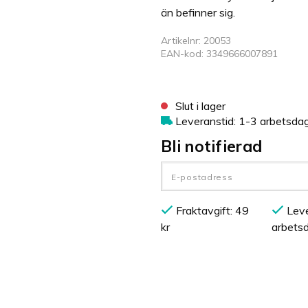
än befinner sig.
Artikelnr: 20053
EAN-kod: 3349666007891
Slut i lager
Leveranstid: 1-3 arbetsda
Bli notifierad
Fraktavgift: 49
Leve
kr
arbets