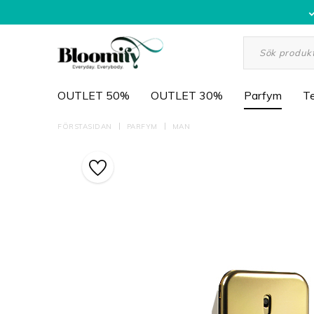
OUTLET 50%
OUTLET 30%
Parfym
Te
FÖRSTASIDAN
PARFYM
MAN