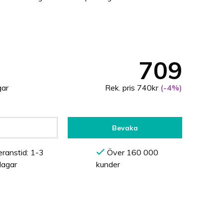
709
gar
Rek. pris 740kr
(-4%)
Bevaka
ranstid: 1-3
Över 160 000
dagar
kunder