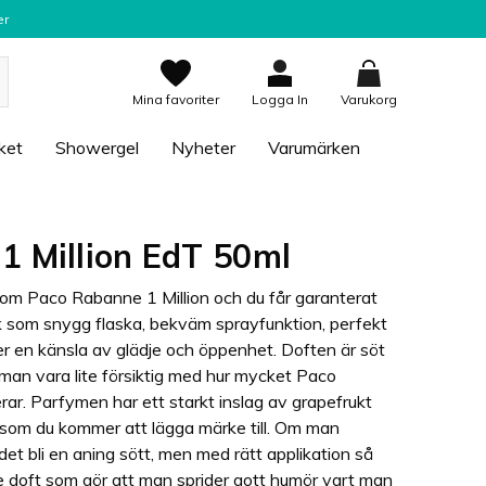
er
Mina favoriter
Logga In
Varukorg
ket
Showergel
Nyheter
Varumärken
1 Million EdT 50ml
om Paco Rabanne 1 Million och du får garanterat
ck som snygg flaska, bekväm sprayfunktion, perfekt
er en känsla av glädje och öppenhet. Doften är söt
 man vara lite försiktig med hur mycket Paco
rar. Parfymen har ett starkt inslag av grapefrukt
som du kommer att lägga märke till. Om man
et bli en aning sött, men med rätt applikation så
 doft som gör att man sprider gott humör vart man