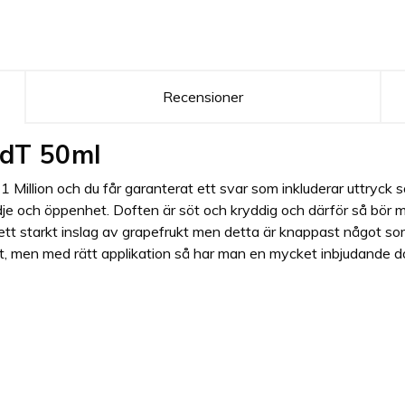
Recensioner
EdT 50ml
illion och du får garanterat ett svar som inkluderar uttryck 
ädje och öppenhet. Doften är söt och kryddig och därför så bör 
ett starkt inslag av grapefrukt men detta är knappast något so
tt, men med rätt applikation så har man en mycket inbjudande 