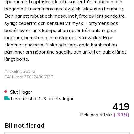
öppnar med uppfriskande citrusnoter från mandarin och
bergamott tillsammans med exotisk, vildvuxen bambuträ.
Den har ett robust och maskulint hjärta av lent sandelträ,
syrligt cederträ och sensuell vit mysk. Parfymens bas
består av en unik komposition noter från balsamgran,
ingefära, bärnsten och muskotnöt. Starwalker Pour
Hommes originella, friska och sprakande kombination
påminner om någonting sagolikt och unikt i en galax långt,
långt borta.
Artikelnr: 25076
EAN-kod: 766124306335
Slut i lager
Leveranstid: 1-3 arbetsdagar
419
Rek. pris 595kr
(-30%)
Bli notifierad