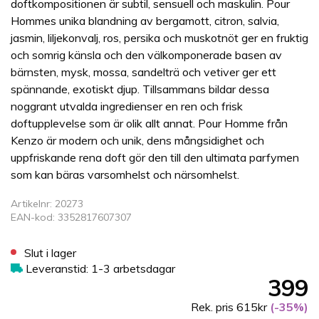
doftkompositionen är subtil, sensuell och maskulin. Pour
Hommes unika blandning av bergamott, citron, salvia,
jasmin, liljekonvalj, ros, persika och muskotnöt ger en fruktig
och somrig känsla och den välkomponerade basen av
bärnsten, mysk, mossa, sandelträ och vetiver ger ett
spännande, exotiskt djup. Tillsammans bildar dessa
noggrant utvalda ingredienser en ren och frisk
doftupplevelse som är olik allt annat. Pour Homme från
Kenzo är modern och unik, dens mångsidighet och
uppfriskande rena doft gör den till den ultimata parfymen
som kan bäras varsomhelst och närsomhelst.
Artikelnr: 20273
EAN-kod: 3352817607307
Slut i lager
Leveranstid: 1-3 arbetsdagar
399
Rek. pris 615kr
(-35%)