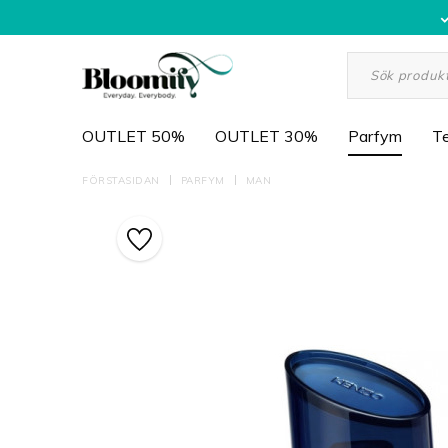
OUTLET 50%
OUTLET 30%
Parfym
Te
FÖRSTASIDAN
PARFYM
MAN