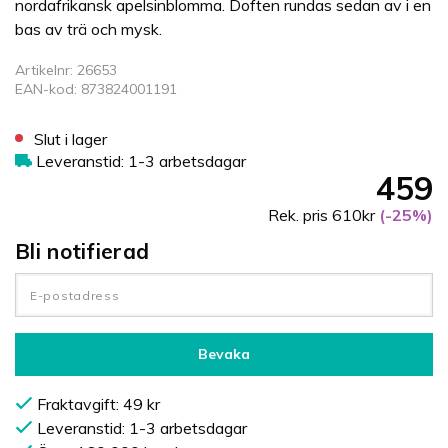
nordafrikansk apelsinblomma. Doften rundas sedan av i en
bas av trä och mysk.
Artikelnr: 26653
EAN-kod: 873824001191
Slut i lager
Leveranstid: 1-3 arbetsdagar
459
Rek. pris 610kr
(-25%)
Bli notifierad
Bevaka
Fraktavgift: 49 kr
Leveranstid: 1-3 arbetsdagar