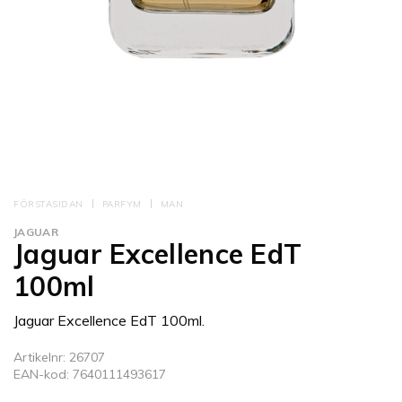
FÖRSTASIDAN
PARFYM
MAN
JAGUAR
Jaguar Excellence EdT
100ml
Jaguar Excellence EdT 100ml.
Artikelnr: 26707
EAN-kod: 7640111493617