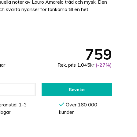
ella noter av Louro Amarelo träd och mysk. Den
ch svarta nyanser för tankarna till en het
759
gar
Rek. pris 1.045kr
(-27%)
Bevaka
ranstid: 1-3
Över 160 000
dagar
kunder