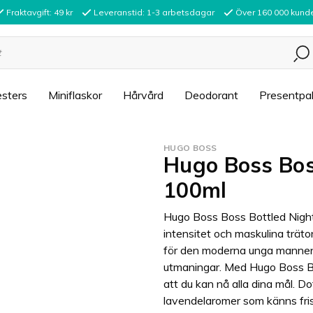
Fraktavgift: 49 kr
Leveranstid: 1-3 arbetsdagar
Över 160 000 kund
sters
Miniflaskor
Hårvård
Deodorant
Presentpa
HUGO BOSS
Hugo Boss Bos
100ml
Hugo Boss Boss Bottled Night 
intensitet och maskulina trät
för den moderna unga mannen 
utmaningar. Med Hugo Boss Bos
att du kan nå alla dina mål. 
lavendelaromer som känns fris