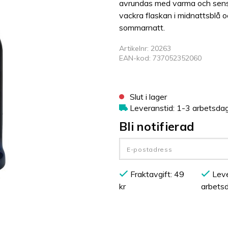
avrundas med varma och sensu
vackra flaskan i midnattsblå o
sommarnatt.
Artikelnr: 20263
EAN-kod: 737052352060
Slut i lager
Leveranstid: 1-3 arbetsda
Bli notifierad
Fraktavgift: 49
Leve
kr
arbets