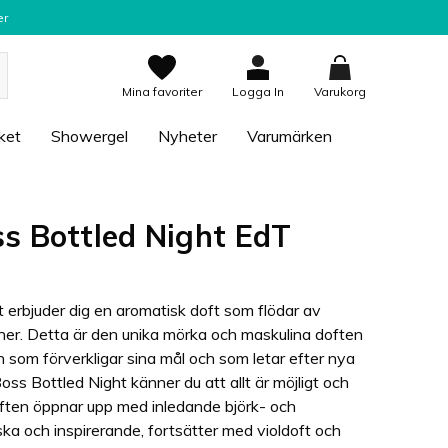
er
Mina favoriter
Logga In
Varukorg
ket
Showergel
Nyheter
Varumärken
s Bottled Night EdT
erbjuder dig en aromatisk doft som flödar av
oner. Detta är den unika mörka och maskulina doften
som förverkligar sina mål och som letar efter nya
s Bottled Night känner du att allt är möjligt och
Doften öppnar upp med inledande björk- och
ka och inspirerande, fortsätter med violdoft och