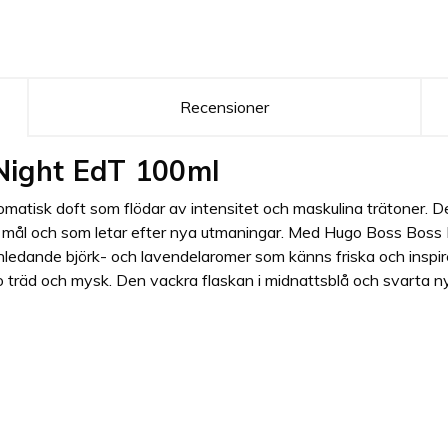
Recensioner
Night EdT 100ml
matisk doft som flödar av intensitet och maskulina trätoner. D
ål och som letar efter nya utmaningar. Med Hugo Boss Boss Bott
nledande björk- och lavendelaromer som känns friska och inspir
träd och mysk. Den vackra flaskan i midnattsblå och svarta nya