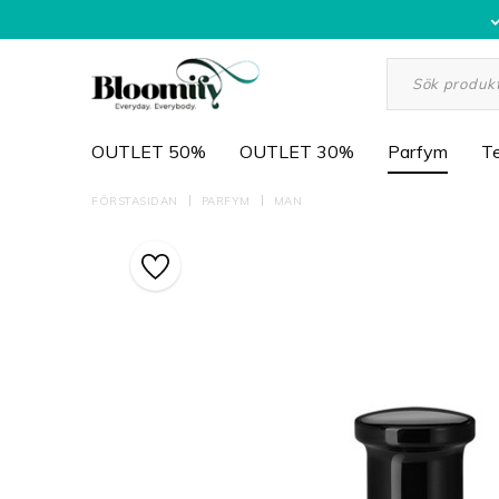
OUTLET 50%
OUTLET 30%
Parfym
Te
FÖRSTASIDAN
PARFYM
MAN