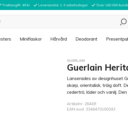
Fraktavgift: 49 kr
Leveranstid: 1-3 arbetsdagar
Över 160 000 kund
sters
Miniflaskor
Hårvård
Deodorant
Presentpa
GUERLAIN
Guerlain Heri
Lanserades av designhuset Gue
skarp, orientalisk, träig doft
cederträ, läder och vanilj. D
Artikelnr: 26449
EAN-kod: 3346470100343