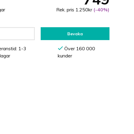
gar
Rek. pris 1.250kr
(-40%)
Bevaka
ranstid: 1-3
Över 160 000
dagar
kunder