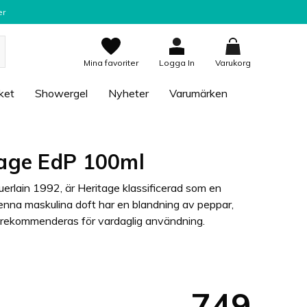
er
Mina favoriter
Logga In
Varukorg
ket
Showergel
Nyheter
Varumärken
tage EdP 100ml
rlain 1992, är Heritage klassificerad som en
. Denna maskulina doft har en blandning av peppar,
en rekommenderas för vardaglig användning.
749