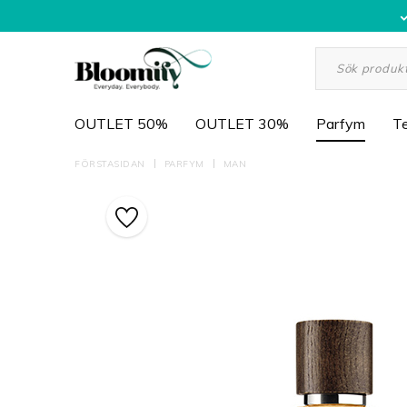
OUTLET 50%
OUTLET 30%
Parfym
Te
FÖRSTASIDAN
PARFYM
MAN