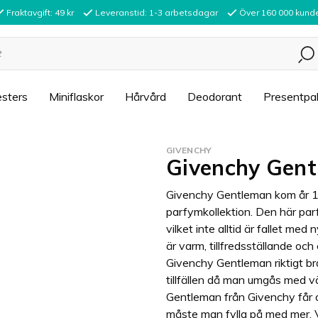
Fraktavgift: 49 kr
Leveranstid: 1-3 arbetsdagar
Över 160 000 kund
sters
Miniflaskor
Hårvård
Deodorant
Presentpa
GIVENCHY
Givenchy Gent
Givenchy Gentleman kom år 19
parfymkollektion. Den här par
vilket inte alltid är fallet m
är varm, tillfredsställande o
Givenchy Gentleman riktigt b
tillfällen då man umgås med v
Gentleman från Givenchy får d
måste man fylla på med mer. Va