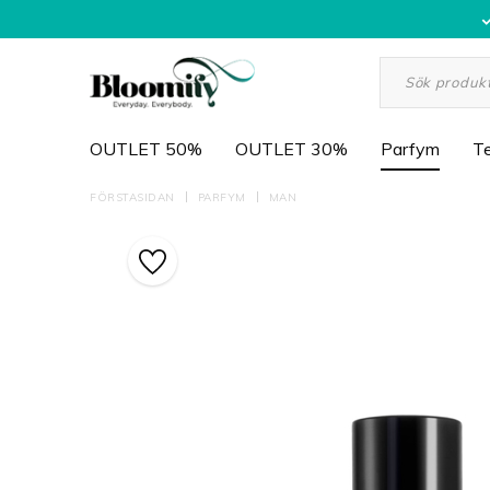
OUTLET 50%
OUTLET 30%
Parfym
Te
FÖRSTASIDAN
PARFYM
MAN