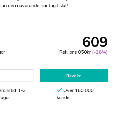
an den nuvarande har tagit slut!
609
gar
Rek. pris 850kr
(-28%)
Bevaka
ranstid: 1-3
Över 160 000
dagar
kunder