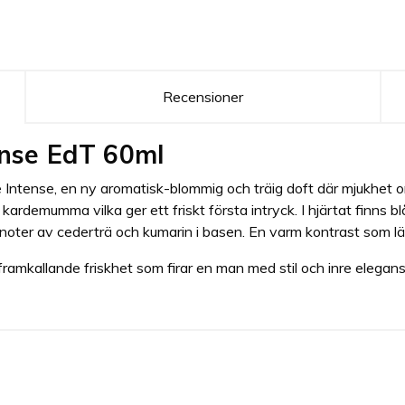
Recensioner
nse EdT 60ml
 Intense, en ny aromatisk-blommig och träig doft där mjukhet 
ardemumma vilka ger ett friskt första intryck. I hjärtat finns blå
 noter av cederträ och kumarin i basen. En varm kontrast som l
mkallande friskhet som firar en man med stil och inre elegans, 