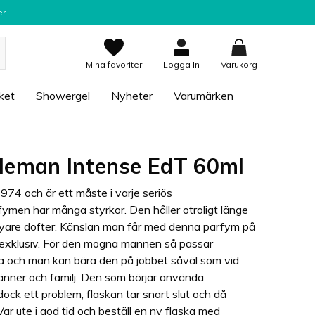
er
Mina favoriter
Logga In
Varukorg
ket
Showergel
Nyheter
Varumärken
leman Intense EdT 60ml
74 och är ett måste i varje seriös
fymen har många styrkor. Den håller otroligt länge
ed nyare dofter. Känslan man får med denna parfym på
ch exklusiv. För den mogna mannen så passar
ra och man kan bära den på jobbet såväl som vid
änner och familj. Den som börjar använda
ock ett problem, flaskan tar snart slut och då
r ute i god tid och beställ en ny flaska med