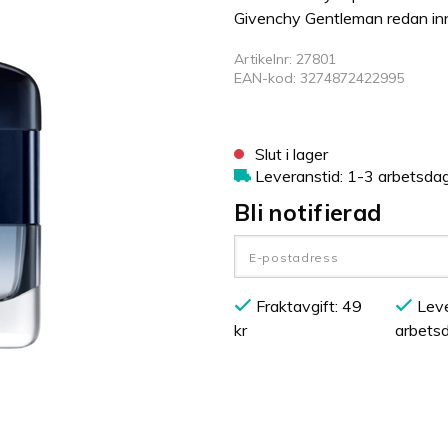
Givenchy Gentleman redan inn
Artikelnr: 27801
EAN-kod: 3274872422995
Slut i lager
Leveranstid: 1-3 arbetsda
Bli notifierad
Fraktavgift: 49
Leve
kr
arbets