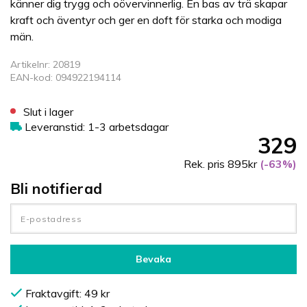
känner dig trygg och oövervinnerlig. En bas av trä skapar
kraft och äventyr och ger en doft för starka och modiga
män.
Artikelnr: 20819
EAN-kod: 094922194114
Slut i lager
Leveranstid: 1-3 arbetsdagar
329
Rek. pris 895kr
(-63%)
Bli notifierad
Bevaka
Fraktavgift: 49 kr