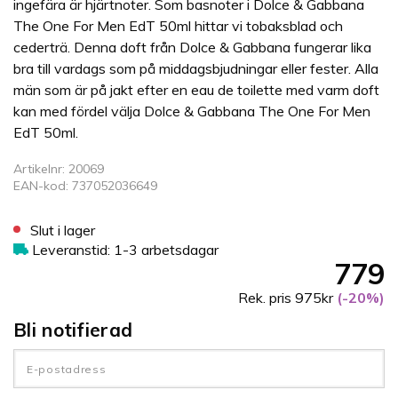
ingefära är hjärtnoter. Som basnoter i Dolce & Gabbana
The One For Men EdT 50ml hittar vi tobaksblad och
cederträ. Denna doft från Dolce & Gabbana fungerar lika
bra till vardags som på middagsbjudningar eller fester. Alla
män som är på jakt efter en eau de toilette med varm doft
kan med fördel välja Dolce & Gabbana The One For Men
EdT 50ml.
Artikelnr: 20069
EAN-kod: 737052036649
Slut i lager
Leveranstid: 1-3 arbetsdagar
779
Rek. pris 975kr
(-20%)
Bli notifierad