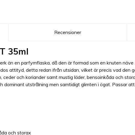
Recensioner
dT 35ml
erk än en parfymflaska, då den är formad som en knuten näve 
 dos attityd, detta redan ifrån utsidan, vilket är precis vad den
n, ceder och koriander samt mustig läder, bensoinkåda och stora
 dominant utstrålning men samtidigt glimten i ögat. Passar att 
åda och storax