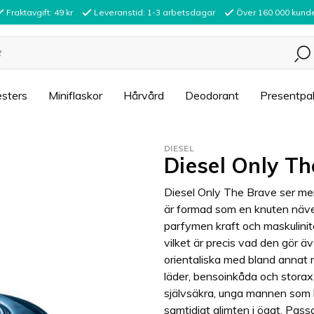
Fraktavgift: 49 kr
Leveranstid: 1-3 arbetsdagar
Över 160 000 kund
sters
Miniflaskor
Hårvård
Deodorant
Presentpa
DIESEL
Diesel Only T
Diesel Only The Brave ser me
är formad som en knuten näve 
parfymen kraft och maskulinite
vilket är precis vad den gör ä
orientaliska med bland annat 
läder, bensoinkåda och storax
självsäkra, unga mannen som 
samtidigt glimten i ögat. Passa