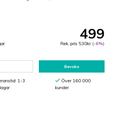
499
gar
Rek. pris 530kr
(-6%)
Bevaka
ranstid: 1-3
Över 160 000
dagar
kunder