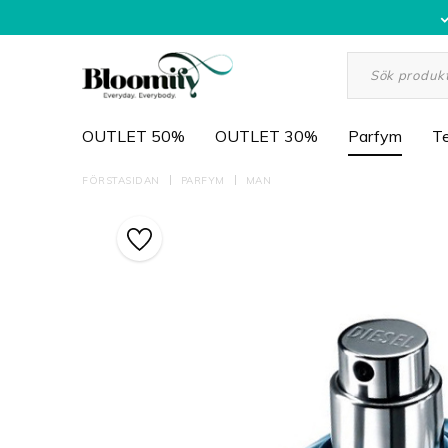
OUTLET 50%
OUTLET 30%
Parfym
Te
FÖRSTASIDAN
PARFYM
MAN