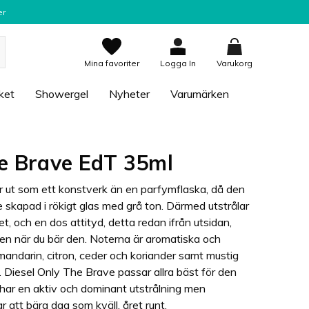
er
Mina favoriter
Logga In
Varukorg
ket
Showergel
Nyheter
Varumärken
he Brave EdT 35ml
r ut som ett konstverk än en parfymflaska, då den
skapad i rökigt glas med grå ton. Därmed utstrålar
t, och en dos attityd, detta redan ifrån utsidan,
ven när du bär den. Noterna är aromatiska och
mandarin, citron, ceder och koriander samt mustig
. Diesel Only The Brave passar allra bäst för den
har en aktiv och dominant utstrålning men
r att bära dag som kväll, året runt.