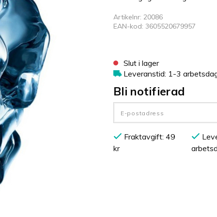
Artikelnr: 20086
EAN-kod: 3605520679957
Slut i lager
Leveranstid: 1-3 arbetsda
Bli notifierad
Fraktavgift: 49
Leve
kr
arbets