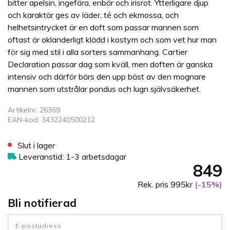
bitter apelsin, ingefära, enbär och irisrot. Ytterligare djup
och karaktär ges av läder, té och ekmossa, och
helhetsintrycket är en doft som passar mannen som
oftast är oklanderligt klädd i kostym och som vet hur man
för sig med stil i alla sorters sammanhang. Cartier
Declaration passar dag som kväll, men doften är ganska
intensiv och därför bärs den upp bäst av den mognare
mannen som utstrålar pondus och lugn självsäkerhet.
Artikelnr: 26369
EAN-kod: 3432240500212
Slut i lager
Leveranstid: 1-3 arbetsdagar
849
Rek. pris 995kr
(-15%)
Bli notifierad