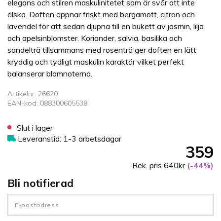
elegans och stilren maskulinitetet som är svår att inte
älska. Doften öppnar friskt med bergamott, citron och
lavendel för att sedan djupna till en bukett av jasmin, lilja
och apelsinblomster. Koriander, salvia, basilika och
sandelträ tillsammans med rosenträ ger doften en lätt
kryddig och tydligt maskulin karaktär vilket perfekt
balanserar blomnoterna.
Artikelnr: 26620
EAN-kod: 088300605538
Slut i lager
Leveranstid: 1-3 arbetsdagar
359
Rek. pris 640kr
(-44%)
Bli notifierad