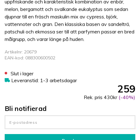
uppfriskande och karakteristisk kombination av enbär,
melon, bergamott och svalkande eukalyptus som sedan
djupnar till en fräsch maskulin mix av cypress, björk,
vattennoter och gran. Den klassiska basen av sandelträ,
patschuli och ekmossa ser till att parfymen passar en bred
målgrupp, och varar länge på huden.
Artikelnr: 20679
EAN-kod: 088300600502
Slut i lager
Leveranstid: 1-3 arbetsdagar
259
Rek. pris 430kr
(-40%)
Bli notifierad