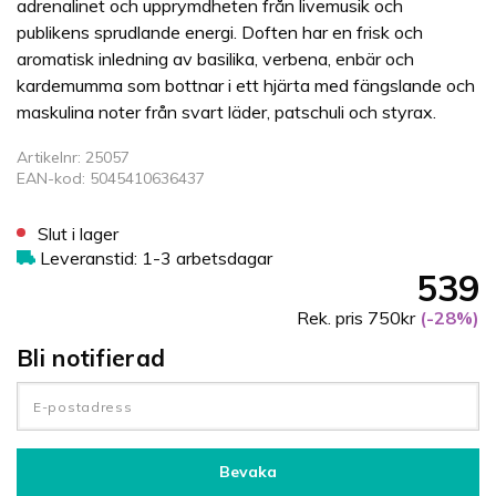
adrenalinet och upprymdheten från livemusik och
publikens sprudlande energi. Doften har en frisk och
aromatisk inledning av basilika, verbena, enbär och
kardemumma som bottnar i ett hjärta med fängslande och
maskulina noter från svart läder, patschuli och styrax.
Artikelnr: 25057
EAN-kod: 5045410636437
Slut i lager
Leveranstid: 1-3 arbetsdagar
539
Rek. pris 750kr
(-28%)
Bli notifierad
Bevaka