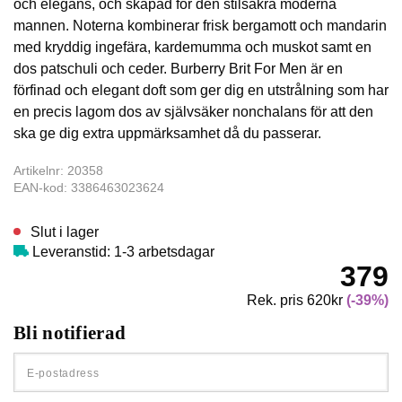
och elegans, och skapad för den stilsäkra moderna
mannen. Noterna kombinerar frisk bergamott och mandarin
med kryddig ingefära, kardemumma och muskot samt en
dos patschuli och ceder. Burberry Brit For Men är en
förfinad och elegant doft som ger dig en utstrålning som har
en precis lagom dos av självsäker nonchalans för att den
ska ge dig extra uppmärksamhet då du passerar.
Artikelnr: 20358
EAN-kod: 3386463023624
Slut i lager
Leveranstid: 1-3 arbetsdagar
379
Rek. pris 620kr
(-39%)
Bli notifierad