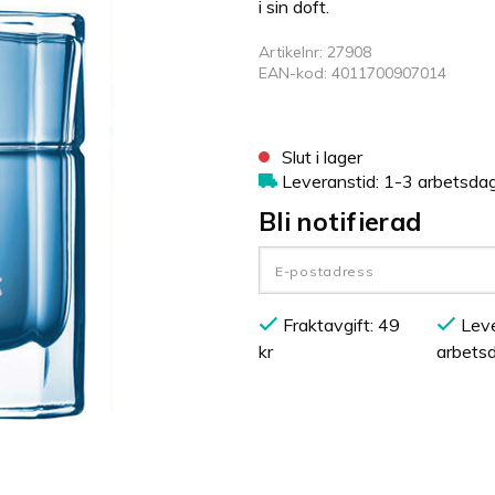
i sin doft.
Artikelnr: 27908
EAN-kod: 4011700907014
Slut i lager
Leveranstid: 1-3 arbetsda
Bli notifierad
Fraktavgift: 49
Leve
kr
arbets