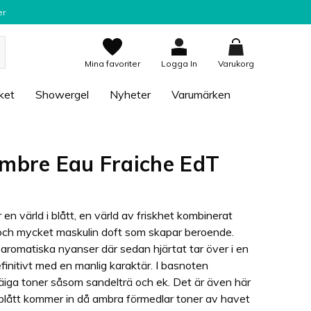
er
Mina favoriter
Logga In
Varukorg
ket
Showergel
Nyheter
Varumärken
Ambre Eau Fraiche EdT
n värld i blått, en värld av friskhet kombinerat
 och mycket maskulin doft som skapar beroende.
romatiska nyanser där sedan hjärtat tar över i en
finitivt med en manlig karaktär. I basnoten
iga toner såsom sandelträ och ek. Det är även här
blått kommer in då ambra förmedlar toner av havet