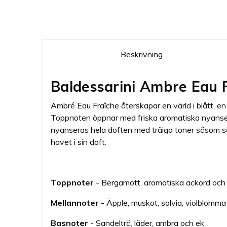
Beskrivning
Baldessarini Ambre Eau 
Ambré Eau Fraîche återskapar en värld i blått, e
Toppnoten öppnar med friska aromatiska nyanser d
nyanseras hela doften med träiga toner såsom sa
havet i sin doft.
Toppnoter
- Bergamott, aromatiska ackord och
Mellannoter
- Äpple, muskot, salvia, violblomm
Basnoter
- Sandelträ, läder, ambra och ek