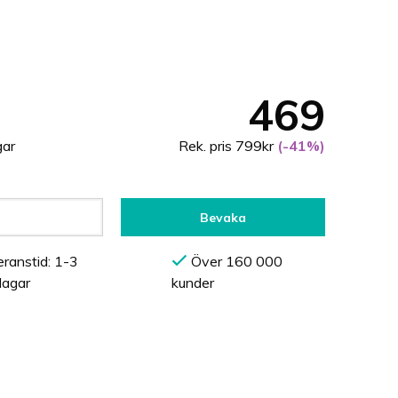
469
gar
Rek. pris 799kr
(-41%)
Bevaka
ranstid: 1-3
Över 160 000
dagar
kunder