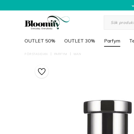
OUTLET 50%
OUTLET 30%
Parfym
Te
FÖRSTASIDAN
PARFYM
MAN