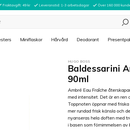
Fraktavgift: 49 kr
Leveranstid: 1-3 arbetsdagar
Över 160 000 kund
sters
Miniflaskor
Hårvård
Deodorant
Presentpa
HUGO BOSS
Baldessarini 
90ml
Ambré Eau Fraîche återskapar e
med intensitet. Det är en ren
Toppnoten öppnar med friska a
mer rundad frisk känsla och de
nyanseras hela doften med trä
i basen som förnimmelsen av 