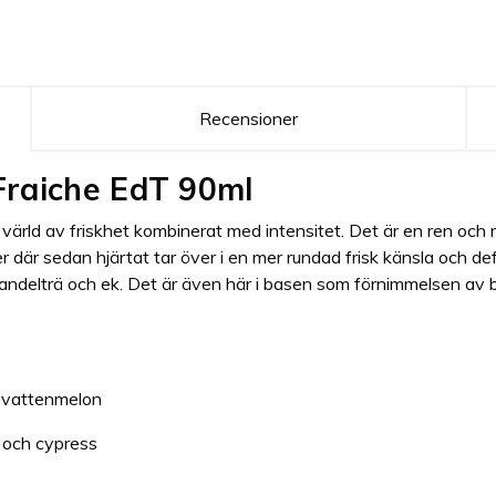
Recensioner
Fraiche EdT 90ml
n värld av friskhet kombinerat med intensitet. Det är en ren oc
är sedan hjärtat tar över i en mer rundad frisk känsla och defi
ndelträ och ek. Det är även här i basen som förnimmelsen av 
 vattenmelon
a och cypress