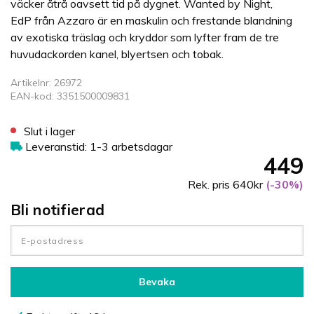
väcker åtrå oavsett tid på dygnet. Wanted by Night,
EdP från Azzaro är en maskulin och frestande blandning
av exotiska träslag och kryddor som lyfter fram de tre
huvudackorden kanel, blyertsen och tobak.
Artikelnr: 26972
EAN-kod: 3351500009831
Slut i lager
Leveranstid: 1-3 arbetsdagar
449
Rek. pris 640kr
(-30%)
Bli notifierad
Bevaka